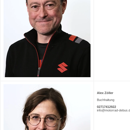
Alex Zöller
Buchhaltung
02717412922
info@motorrad-debus.