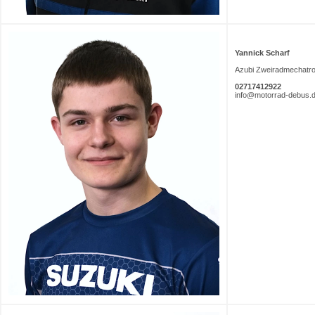
Yannick Scharf
Azubi Zweiradmechatro
02717412922
info@motorrad-debus.